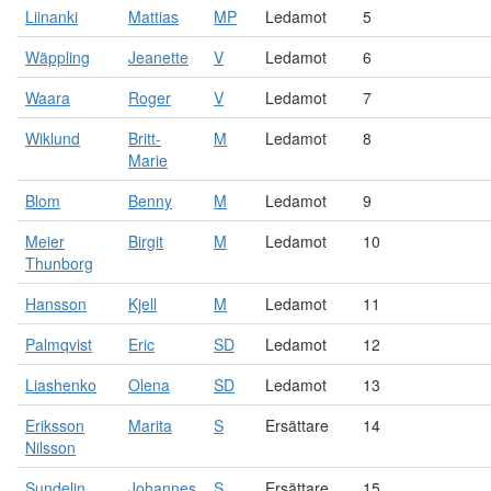
Liinanki
Mattias
MP
Ledamot
5
Wäppling
Jeanette
V
Ledamot
6
Waara
Roger
V
Ledamot
7
Wiklund
Britt-
M
Ledamot
8
Marie
Blom
Benny
M
Ledamot
9
Meier
Birgit
M
Ledamot
10
Thunborg
Hansson
Kjell
M
Ledamot
11
Palmqvist
Eric
SD
Ledamot
12
Liashenko
Olena
SD
Ledamot
13
Eriksson
Marita
S
Ersättare
14
Nilsson
Sundelin
Johannes
S
Ersättare
15