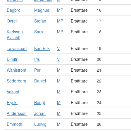
Dagbro
Magnus
MP
Ersättare
16
Ovrell
Stefan
MP
Ersättare
17
Karlsson
Sara
MP
Ersättare
18
Alalahti
Taivalsaari
Karl Erik
V
Ersättare
19
Dimitri
Iris
V
Ersättare
20
Wahlström
Per
M
Ersättare
21
Söderberg
Daniel
M
Ersättare
22
Vakant
M
Ersättare
23
Flyckt
Bengt
M
Ersättare
24
Andersson
Johan
M
Ersättare
25
Emmoth
Ludvig
M
Ersättare
26