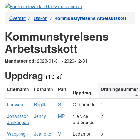
Översikt
Utskott
Kommunstyrelsens Arbetsutskott
Kommunstyrelsens
Arbetsutskott
Mandatperiod:
2023-01-01 - 2026-12-31
Uppdrag
(10 st)
Efternamn
Förnamn
Parti
Ordningsnummer
Uppdrag
Larsson
Birgitta
S
Ordförande
1
Johansson
Jenny
MP
1:e vice
2
Jänkänpää
ordförande
Wäppling
Jeanette
V
Ledamot
3