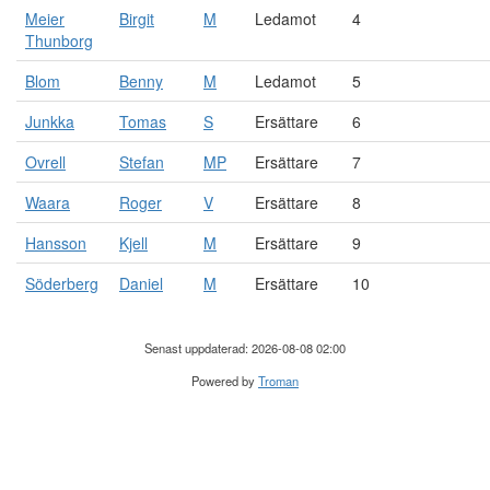
Meier
Birgit
M
Ledamot
4
Thunborg
Blom
Benny
M
Ledamot
5
Junkka
Tomas
S
Ersättare
6
Ovrell
Stefan
MP
Ersättare
7
Waara
Roger
V
Ersättare
8
Hansson
Kjell
M
Ersättare
9
Söderberg
Daniel
M
Ersättare
10
Senast uppdaterad: 2026-08-08 02:00
Powered by
Troman