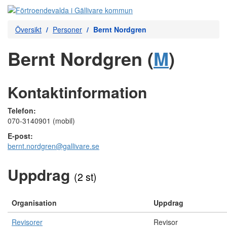
Översikt
Personer
Bernt Nordgren
Bernt Nordgren (
M
)
Kontaktinformation
Telefon:
070-3140901 (mobil)
E-post:
bernt.nordgren@gallivare.se
Uppdrag
(2 st)
Organisation
Uppdrag
Revisorer
Revisor